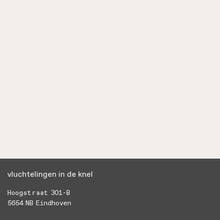
I NEED ASSISTANCE
TAKE ACTION
CONTACT & INFO
DONATE
vluchtelingen in de knel
Hoogstraat 301-B
5654 NB Eindhoven