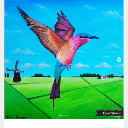
IK ZOEK HULP
KOM IN ACTIE
NIEUWS
CONTACT
DONEER NU!