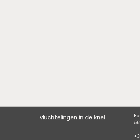
vluchtelingen in de knel
Ho
56
+3